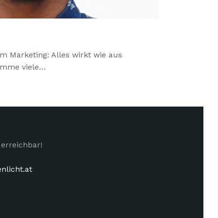
m Marketing: Alles wirkt wie aus
omme viele…
erreichbar!
licht.at