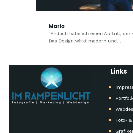
Mario
"Endlich habe ich einen Auftritt, der
Das Design wirkt modern und…
Links
Impres
Portfoli
Webdes
Foto- &
Grafike