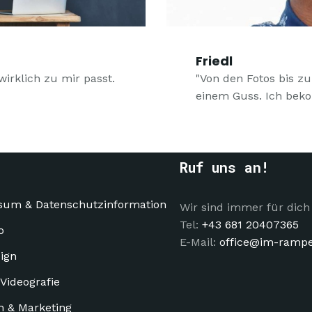
Friedl
 wirklich zu mir passt.
"Von den Fotos bis zu
einem Guss. Ich bek
Ruf uns an!
sum & Datenschutzinformation
Wir sind immer für dich 
Tel:
+43 681 20407365
o
E-Mail:
office@im-rampen
ign
 Videografie
n & Marketing