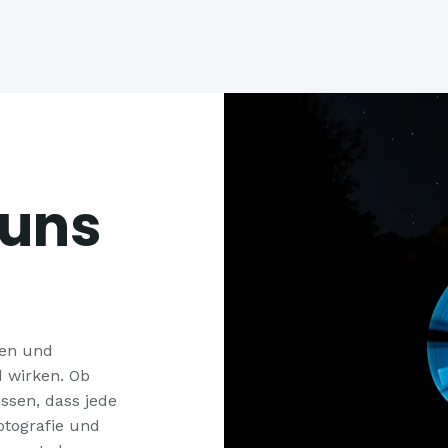
uns
den und
d wirken. Ob
ssen, dass jede
otografie und